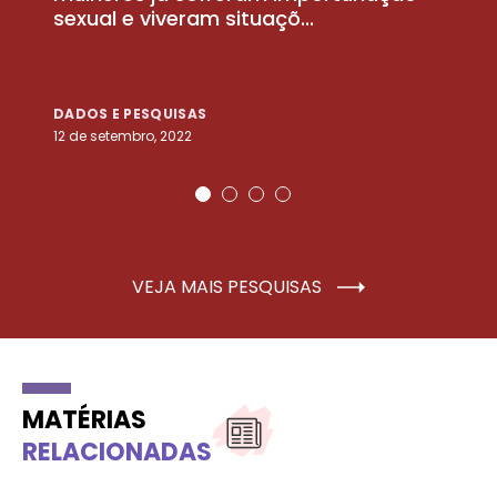
sexual e viveram situaçõ...
m
DADOS E PESQUISAS
D
12 de setembro, 2022
25
VEJA MAIS PESQUISAS
MATÉRIAS
RELACIONADAS