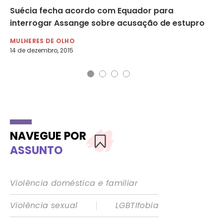
Suécia fecha acordo com Equador para
Su
interrogar Assange sobre acusação de estupro
in
MULHERES DE OLHO
NO
14 de dezembro, 2015
17 
NAVEGUE POR
ASSUNTO
Violência doméstica e familiar
|
Violência sexual
LGBTIfobia