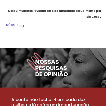
Mais 3 mulheres revelam ter sido abusadas sexualmente por
Bill Cosby
PRÓXIMO
NOSSAS
PESQUISAS
DE OPINIÃO
A conta não fecha: 4 em cada dez
P
la
mulheres já sofreram importunação
a