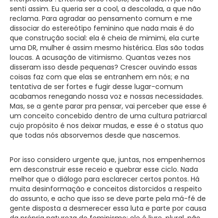
senti assim. Eu queria ser a cool, a descolada, a que não
reclama. Para agradar ao pensamento comum e me
dissociar do estereótipo feminino que nada mais é do
que construção social: ela é cheia de mimimi, ela curte
uma DR, mulher é assim mesmo histérica. Elas são todas
loucas. A acusação de vitimismo. Quantas vezes nos
disseram isso desde pequenas? Crescer ouvindo essas
coisas faz com que elas se entranhem em nós; e na
tentativa de ser fortes e fugir desse lugar-comum
acabamos renegando nossa voz e nossas necessidades.
Mas, se a gente parar pra pensar, vai perceber que esse é
um conceito concebido dentro de uma cultura patriarcal
cujo propósito é nos deixar mudas, e esse é o status quo
que todas nós absorvemos desde que nascemos.
Por isso considero urgente que, juntas, nos empenhemos
em desconstruir esse receio e quebrar esse ciclo. Nada
melhor que o diálogo para esclarecer certos pontos. Há
muita desinformação e conceitos distorcidos a respeito
do assunto, e acho que isso se deve parte pela má-fé de
gente disposta a desmerecer essa luta e parte por causa
da própria natureza do feminismo: ele é livre, plural, não