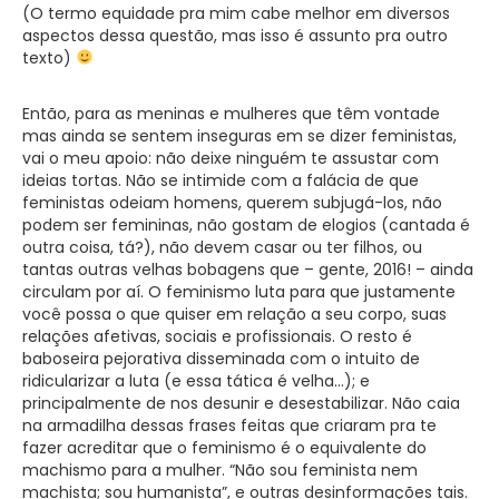
(O termo equidade pra mim cabe melhor em diversos
aspectos dessa questão, mas isso é assunto pra outro
texto)
Então, para as meninas e mulheres que têm vontade
mas ainda se sentem inseguras em se dizer feministas,
vai o meu apoio: não deixe ninguém te assustar com
ideias tortas. Não se intimide com a falácia de que
feministas odeiam homens, querem subjugá-los, não
podem ser femininas, não gostam de elogios (cantada é
outra coisa, tá?), não devem casar ou ter filhos, ou
tantas outras velhas bobagens que – gente, 2016! – ainda
circulam por aí. O feminismo luta para que justamente
você possa o que quiser em relação a seu corpo, suas
relações afetivas, sociais e profissionais. O resto é
baboseira pejorativa disseminada com o intuito de
ridicularizar a luta (e essa tática é velha…); e
principalmente de nos desunir e desestabilizar. Não caia
na armadilha dessas frases feitas que criaram pra te
fazer acreditar que o feminismo é o equivalente do
machismo para a mulher. “Não sou feminista nem
machista; sou humanista”, e outras desinformações tais.