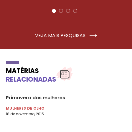
VEJA MAIS PESQUISAS
MATÉRIAS
RELACIONADAS
Primavera das mulheres
Di
do
MULHERES DE OLHO
em
18 de novembro, 2015
MU
24 