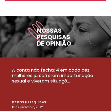
NOSSAS
PESQUISAS
DE OPINIÃO
A conta não fecha: 4 em cada dez
P
la
mulheres já sofreram importunação
a
sexual e viveram situaçõ...
m
DADOS E PESQUISAS
D
12 de setembro, 2022
25