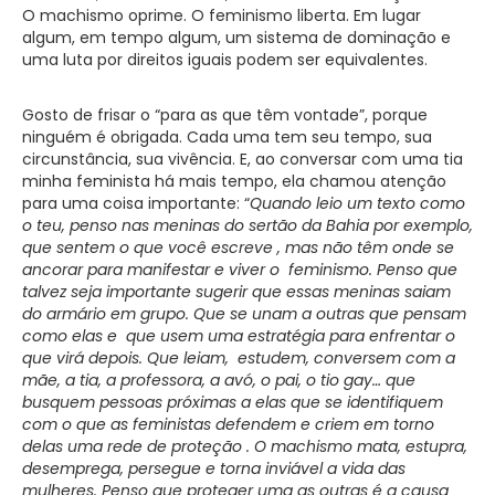
O machismo oprime. O feminismo liberta. Em lugar
algum, em tempo algum, um sistema de dominação e
uma luta por direitos iguais podem ser equivalentes.
Gosto de frisar o “para as que têm vontade”, porque
ninguém é obrigada. Cada uma tem seu tempo, sua
circunstância, sua vivência. E, ao conversar com uma tia
minha feminista há mais tempo, ela chamou atenção
para uma coisa importante: “
Quando leio um texto como
o teu, penso nas meninas do sertão da Bahia por exemplo,
que sentem o que você escreve , mas não têm onde se
ancorar para manifestar e viver o feminismo. Penso que
talvez seja importante sugerir que essas meninas saiam
do armário em grupo. Que se unam a outras que pensam
como elas e que usem uma estratégia para enfrentar o
que virá depois. Que leiam, estudem, conversem com a
mãe, a tia, a professora, a avó, o pai, o tio gay… que
busquem pessoas próximas a elas que se identifiquem
com o que as feministas defendem e criem em torno
delas uma rede de proteção . O machismo mata, estupra,
desemprega, persegue e torna inviável a vida das
mulheres. Penso que proteger uma as outras é a causa