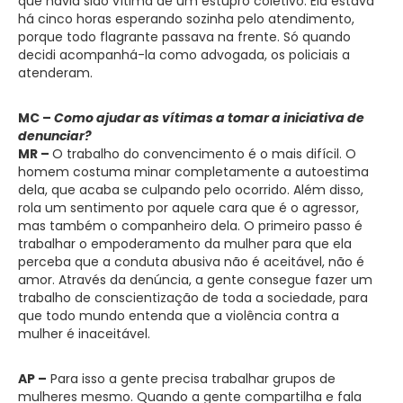
que havia sido vítima de um estupro coletivo. Ela estava
há cinco horas esperando sozinha pelo atendimento,
porque todo flagrante passava na frente. Só quando
decidi acompanhá-la como advogada, os policiais a
atenderam.
MC –
Como ajudar as vítimas a tomar a iniciativa de
denunciar?
MR –
O trabalho do convencimento é o mais difícil. O
homem costuma minar completamente a autoestima
dela, que acaba se culpando pelo ocorrido. Além disso,
rola um sentimento por aquele cara que é o agressor,
mas também o companheiro dela. O primeiro passo é
trabalhar o empoderamento da mulher para que ela
perceba que a conduta abusiva não é aceitável, não é
amor. Através da denúncia, a gente consegue fazer um
trabalho de conscientização de toda a sociedade, para
que todo mundo entenda que a violência contra a
mulher é inaceitável.
AP –
Para isso a gente precisa trabalhar grupos de
mulheres mesmo. Quando a gente compartilha e fala