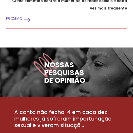
Crime cometido contra a mulher pelas redes sociais é cada
vez mais frequente
PRÓXIMO
NOSSAS
PESQUISAS
DE OPINIÃO
A conta não fecha: 4 em cada dez
P
la
mulheres já sofreram importunação
a
sexual e viveram situaçõ...
m