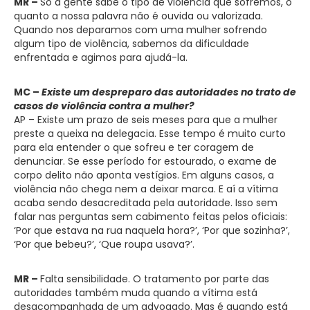
MR –
Só a gente sabe o tipo de violência que sofremos, o
quanto a nossa palavra não é ouvida ou valorizada.
Quando nos deparamos com uma mulher sofrendo
algum tipo de violência, sabemos da dificuldade
enfrentada e agimos para ajudá-la.
MC –
Existe um despreparo das autoridades no trato de
casos de violência contra a mulher?
AP – Existe um prazo de seis meses para que a mulher
preste a queixa na delegacia. Esse tempo é muito curto
para ela entender o que sofreu e ter coragem de
denunciar. Se esse período for estourado, o exame de
corpo delito não aponta vestígios. Em alguns casos, a
violência não chega nem a deixar marca. E aí a vítima
acaba sendo desacreditada pela autoridade. Isso sem
falar nas perguntas sem cabimento feitas pelos oficiais:
‘Por que estava na rua naquela hora?’, ‘Por que sozinha?’,
‘Por que bebeu?’, ‘Que roupa usava?’.
MR –
Falta sensibilidade. O tratamento por parte das
autoridades também muda quando a vítima está
desacompanhada de um advogado. Mas é quando está