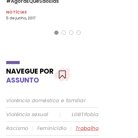
#AgoraÉQueSãoElas
Ma
NOTÍCIAS
NO
5 de junho, 2017
8 d
NAVEGUE POR
ASSUNTO
Violência doméstica e familiar
|
Violência sexual
LGBTIfobia
|
|
Racismo
Feminicídio
Trabalho