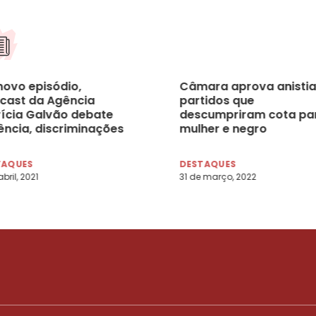
novo episódio,
Câmara aprova anistia
cast da Agência
partidos que
rícia Galvão debate
descumpriram cota pa
ência, discriminações
mulher e negro
esigualdades de
ero no trabalho
TAQUES
DESTAQUES
bril, 2021
31 de março, 2022