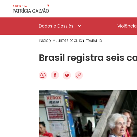
Dados e Dossiês
Violênci
INÍCIO
MULHERES DE OLHO
TRABALHO
Brasil registra seis
f