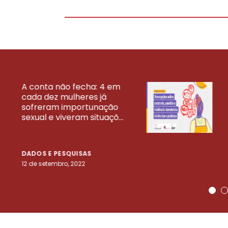
A conta não fecha: 4 em
cada dez mulheres já
VEJA MAIS PESQ
sofreram importunação
sexual e viveram situaçõ...
DADOS E PESQUISAS
12 de setembro, 2022