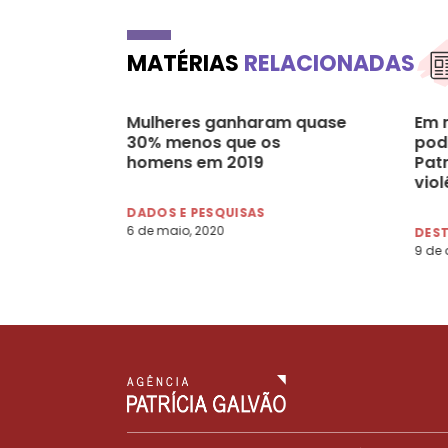
MATÉRIAS
RELACIONADAS
Mulheres ganharam quase
Em 
30% menos que os
pod
homens em 2019
Pat
viol
e d
DADOS E PESQUISAS
gên
6 de maio, 2020
DES
9 de a