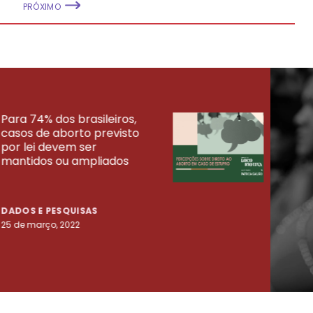
PRÓXIMO
Para 74% dos brasileiros,
30% 
casos de aborto previsto
fora
UISAS
por lei devem ser
mort
mantidos ou ampliados
uma 
tenta
DADOS E PESQUISAS
DADO
25 de março, 2022
23 de