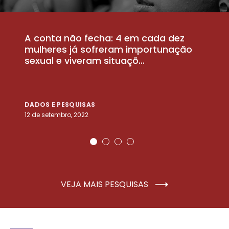
A conta não fecha: 4 em cada dez
P
la
mulheres já sofreram importunação
a
sexual e viveram situaçõ...
m
DADOS E PESQUISAS
D
12 de setembro, 2022
25
VEJA MAIS PESQUISAS