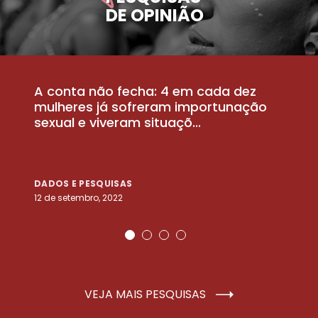
DE OPINIÃO
A conta não fecha: 4 em cada dez
P
la
mulheres já sofreram importunação
a
sexual e viveram situaçõ...
m
DADOS E PESQUISAS
D
12 de setembro, 2022
25
VEJA MAIS PESQUISAS