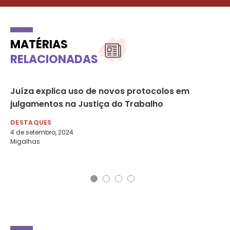
MATÉRIAS
RELACIONADAS
Juíza explica uso de novos protocolos em
Mu
julgamentos na Justiça do Trabalho
Br
m
DESTAQUES
4 de setembro, 2024
DE
Migalhas
18 
g1