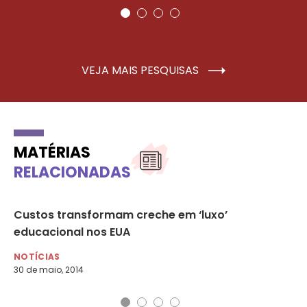
VEJA MAIS PESQUISAS
MATÉRIAS
RELACIONADAS
o
Custos transformam creche em ‘luxo’
Mu
educacional nos EUA
NO
31 
NOTÍCIAS
30 de maio, 2014