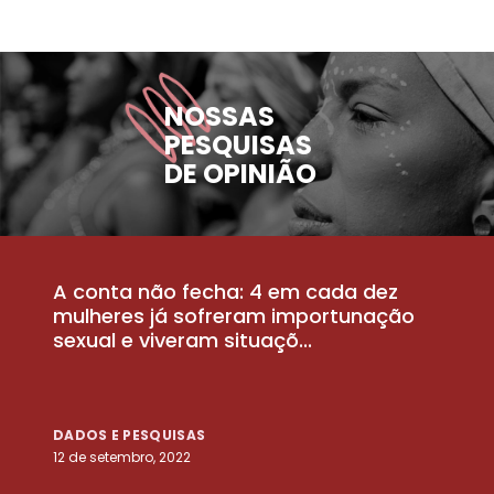
NOSSAS
PESQUISAS
DE OPINIÃO
A conta não fecha: 4 em cada dez
P
la
mulheres já sofreram importunação
a
sexual e viveram situaçõ...
m
DADOS E PESQUISAS
D
12 de setembro, 2022
25