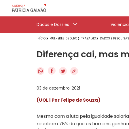
Dados e Dossiês
Violênci
INÍCIO
MULHERES DE OLHO
TRABALHO
DADOS E PESQUISA
Diferença cai, mas 
f
03 de dezembro, 2021
(UOL | Por Felipe de Souza)
Mesmo com a luta pela igualdade salaria
recebem 78% do que os homens ganham. É