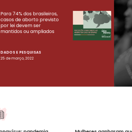
Para 74% dos brasileiros,
30% 
casos de aborto previsto
fora
UISAS
por lei devem ser
mort
mantidos ou ampliados
uma 
tenta
DADOS E PESQUISAS
DADO
25 de março, 2022
23 de
onavírus: pandemia
Mulheres ganharam qu