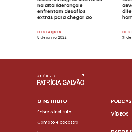
na alta liderança e
dev
enfrentam desafios
dife
extras para chegar ao
hom
topo
DESTAQUES
DES
8 de junho, 2022
31 de
O INSTITUTO
PODCAS
Sobre o Instituto
VÍDEOS
Contato e cadastro
DADOS E