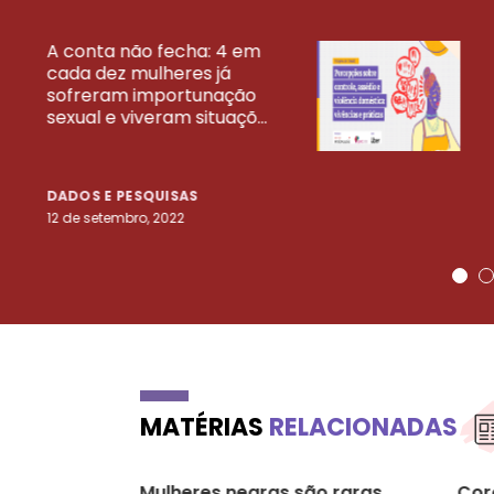
A conta não fecha: 4 em
cada dez mulheres já
VEJA MAIS PESQ
sofreram importunação
sexual e viveram situaçõ...
DADOS E PESQUISAS
12 de setembro, 2022
MATÉRIAS
RELACIONADAS
Mulheres negras são raras
Cor