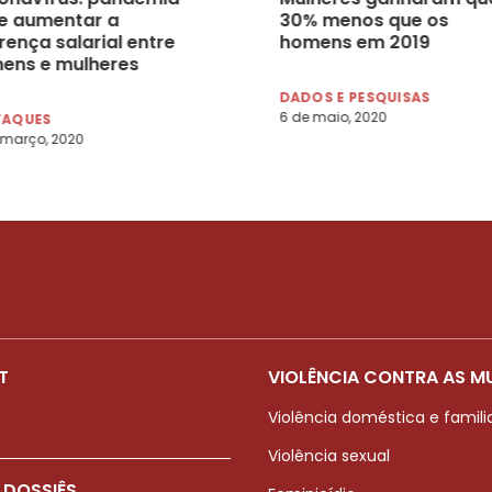
e aumentar a
30% menos que os
rença salarial entre
homens em 2019
ens e mulheres
DADOS E PESQUISAS
6 de maio, 2020
TAQUES
 março, 2020
T
VIOLÊNCIA CONTRA AS M
Violência doméstica e famili
Violência sexual
 DOSSIÊS