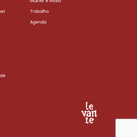
Mulher e Mídia
net
Trabalho
Agenda
 de