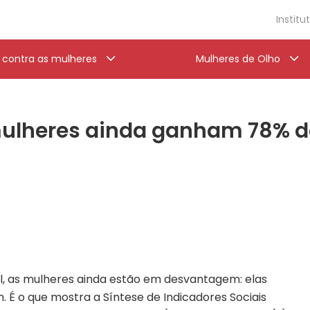
Institu
a contra as mulheres
Mulheres de Olho
S
mulheres ainda ganham 78% 
l, as mulheres ainda estão em desvantagem: elas
 o que mostra a Síntese de Indicadores Sociais