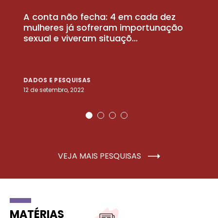
A conta não fecha: 4 em cada dez
P
la
mulheres já sofreram importunação
a
sexual e viveram situaçõ...
m
DADOS E PESQUISAS
D
12 de setembro, 2022
25
VEJA MAIS PESQUISAS
MATÉRIAS