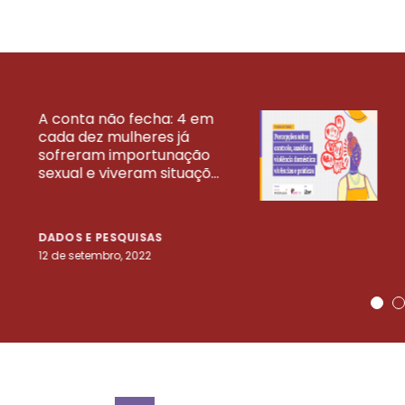
A conta não fecha: 4 em
cada dez mulheres já
VEJA MAIS PESQ
sofreram importunação
sexual e viveram situaçõ...
DADOS E PESQUISAS
12 de setembro, 2022