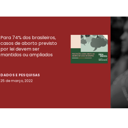
Para 74% dos brasileiros,
30% 
casos de aborto previsto
fora
UISAS
por lei devem ser
mort
mantidos ou ampliados
uma 
tenta
DADOS E PESQUISAS
DADO
25 de março, 2022
23 de