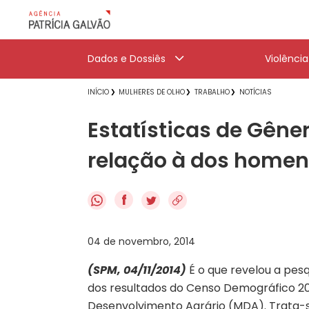
Dados e Dossiês
Violênci
INÍCIO
MULHERES DE OLHO
TRABALHO
NOTÍCIAS
Estatísticas de Gên
relação à dos home
f
04 de novembro, 2014
(SPM, 04/11/2014)
É o que revelou a pesq
dos resultados do Censo Demográfico 201
Desenvolvimento Agrário (MDA). Trata-