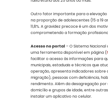
faixa etária dos 25 anos ou mais.
Outro fator importante para a elevação 
na proporção de adolescentes (15 a 19 an
11,8%. A gravidez precoce é um dos mot
comprometendo a formação profissiona
Acesso no portal
– O Sistema Nacional 
uma ferramenta disponível em página (
facilitar o acesso às informações para q
municipais, estaduais e técnicos que atu
operação, apresenta indicadores sobre a
migração), pessoas com deficiência, ha
rendimento. Além da desagregação por s
domicílio e grupos de idade, entre outras
instalar um aplicativo no celular.