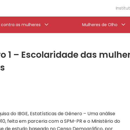
Institu
a contra as mulheres
Mulheres de Olho
ero 1 – Escolaridade das mul
ns
uisa do IBGE, Estatísticas de Gênero – Uma análise
0, feita em parceria com a SPM-PR e o Ministério do
se de estudo baseado no Censo Demográfico, por