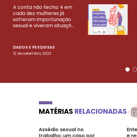
A conta não fecha: 4 em
cada dez mulheres já
VEJA MAIS PESQ
sofreram importunação
sexual e viveram situaçõ...
DADOS E PESQUISAS
12 de setembro, 2022
MATÉRIAS
RELACIONADAS
Assédio sexual no
Ent
trabalho: um caso por
e re