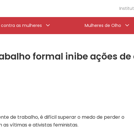
Institu
a contra as mulheres
Mulheres de Olho
rabalho formal inibe ações de 
te de trabalho, é difícil superar o medo de perder o
as vítimas e ativistas feministas.