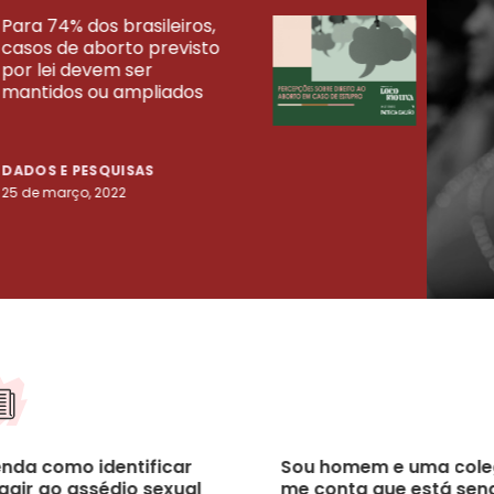
Para 74% dos brasileiros,
30% 
casos de aborto previsto
fora
UISAS
por lei devem ser
mort
mantidos ou ampliados
uma 
tenta
DADOS E PESQUISAS
DADO
25 de março, 2022
23 de
enda como identificar
Sou homem e uma col
agir ao assédio sexual
me conta que está sen