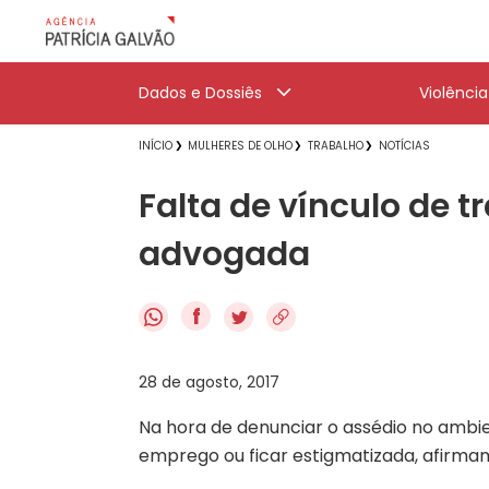
Dados e Dossiês
Violênci
INÍCIO
MULHERES DE OLHO
TRABALHO
NOTÍCIAS
Falta de vínculo de t
advogada
f
28 de agosto, 2017
Na hora de denunciar o assédio no ambien
emprego ou ficar estigmatizada, afirmam 