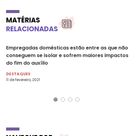
MATÉRIAS
RELACIONADAS
s
Empregadas domésticas estão entre as que não
Mu
conseguem se isolar e sofrem maiores impactos
fi
do fim do auxílio
10
DESTAQUES
AG
11 de fevereiro, 2021
12 