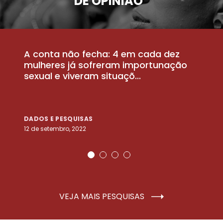
DE OPINIÃO
A conta não fecha: 4 em cada dez
P
la
mulheres já sofreram importunação
a
sexual e viveram situaçõ...
m
DADOS E PESQUISAS
D
12 de setembro, 2022
25
VEJA MAIS PESQUISAS