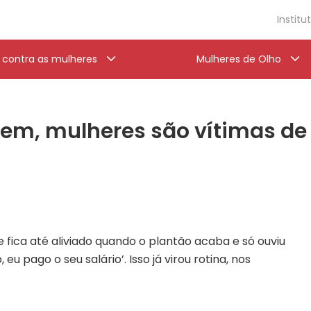
Institu
a contra as mulheres
Mulheres de Olho
em, mulheres são vítimas de 
 fica até aliviado quando o plantão acaba e só ouviu
 pago o seu salário’. Isso já virou rotina, nos