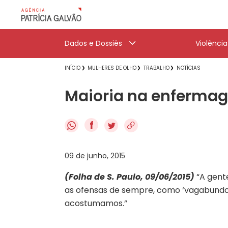
Dados e Dossiês
Violênci
INÍCIO
MULHERES DE OLHO
TRABALHO
NOTÍCIAS
Maioria na enfermag
f
09 de junho, 2015
(Folha de S. Paulo, 09/06/2015)
“A gente
as ofensas de sempre, como ‘vagabundo, eu
acostumamos.”