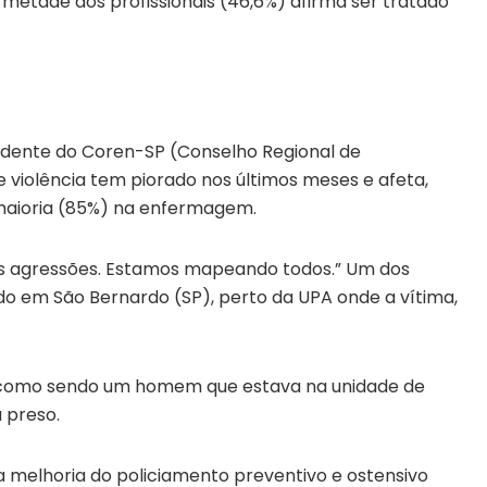
metade dos profissionais (46,6%) afirma ser tratado
idente do Coren-SP (Conselho Regional de
 violência tem piorado nos últimos meses e afeta,
 maioria (85%) na enfermagem.
as agressões. Estamos mapeando todos.” Um dos
o em São Bernardo (SP), perto da UPA onde a vítima,
 como sendo um homem que estava na unidade de
 preso.
 melhoria do policiamento preventivo e ostensivo