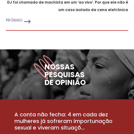
DJ foi chamado de machista em um ‘ao vivo’. Por que ele não é
um caso isolado da cena eletrônica
PRÓXIMO
NOSSAS
PESQUISAS
DE OPINIÃO
A conta não fecha: 4 em cada dez
P
la
mulheres já sofreram importunação
a
sexual e viveram situaçõ...
m