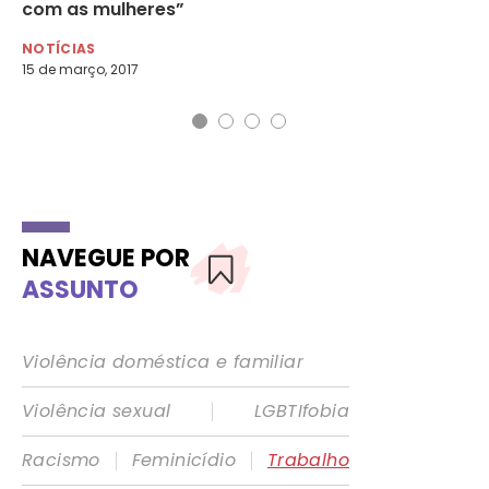
com as mulheres”
em
NOTÍCIAS
NO
15 de março, 2017
8 d
NAVEGUE POR
ASSUNTO
Violência doméstica e familiar
|
Violência sexual
LGBTIfobia
|
|
Racismo
Feminicídio
Trabalho