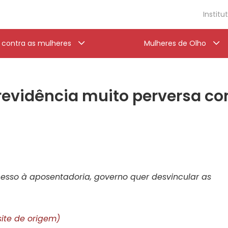
Institu
a contra as mulheres
Mulheres de Olho
revidência muito perversa c
sso à aposentadoria, governo quer desvincular as
site de origem)