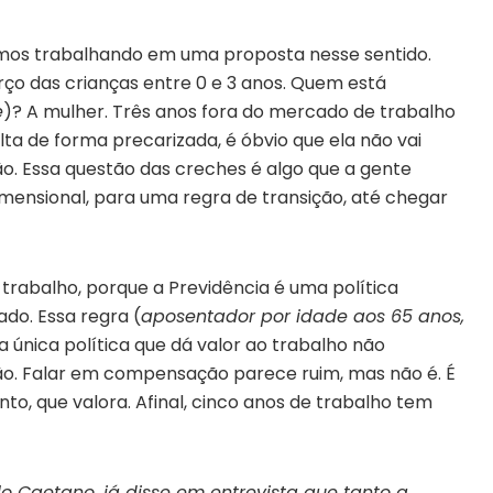
amos trabalhando em uma proposta nesse sentido.
ço das crianças entre 0 e 3 anos. Quem está
e
)? A mulher. Três anos fora do mercado de trabalho
lta de forma precarizada, é óbvio que ela não vai
o. Essa questão das creches é algo que a gente
mensional, para uma regra de transição, até chegar
trabalho, porque a Previdência é uma política
do. Essa regra (
aposentador por idade aos 65 anos,
 a única política que dá valor ao trabalho não
. Falar em compensação parece ruim, mas não é. É
 que valora. Afinal, cinco anos de trabalho tem
o Caetano, já disse em entrevista que tanto a