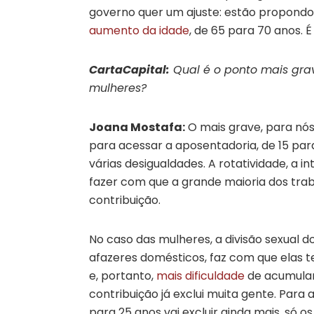
governo quer um ajuste: estão propondo 
aumento da idade
, de 65 para 70 anos. 
CartaCapital:
Qual é o ponto mais grav
mulheres?
Joana Mostafa:
O mais grave, para nó
para acessar a aposentadoria, de 15 par
várias desigualdades. A rotatividade, a in
fazer com que a grande maioria dos tra
contribuição.
No caso das mulheres, a divisão sexual 
afazeres domésticos, faz com que elas 
e, portanto,
mais dificuldade
de acumular 
contribuição já exclui muita gente. Para 
para 25 anos vai excluir ainda mais, só 