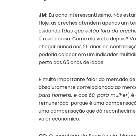
JM:
Eu acho interessantíssimo. Nós est
Hoje, as creches atendem apenas um ter
cuidando (
das que estão fora da crech
é muita coisa. Como ela volta depois? Vo
chegar nunca aos 25 anos de contribuiçã
poderia colocar em um indicador multidi
perto dos 65 anos de idade.
É muito importante falar do mercado de 
absolutamente correlacionada ao merca
para homens, e aos 60, para mulher
) é
remunerado, porque é uma compensação
uma compensação que dá reconhecimento,
valor econômico.
CC:
O secretário da Previdência, Marcel