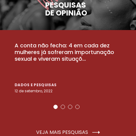
PESQUISAS
DE OPINIÃO
A conta não fecha: 4 em cada dez
P
la
mulheres já sofreram importunação
a
sexual e viveram situaçõ...
m
DADOS E PESQUISAS
D
12 de setembro, 2022
25
VEJA MAIS PESQUISAS