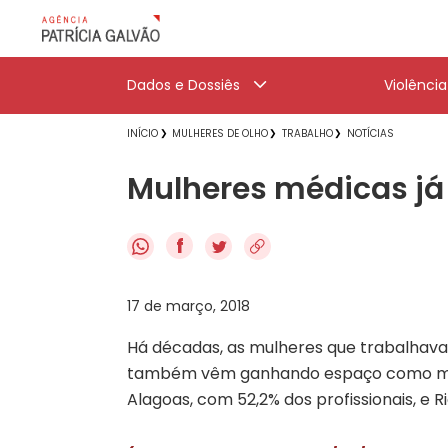
Dados e Dossiês
Violênci
INÍCIO
MULHERES DE OLHO
TRABALHO
NOTÍCIAS
Mulheres médicas já
f
17 de março, 2018
Há décadas, as mulheres que trabalhava
também vêm ganhando espaço como médica
Alagoas, com 52,2% dos profissionais, e R