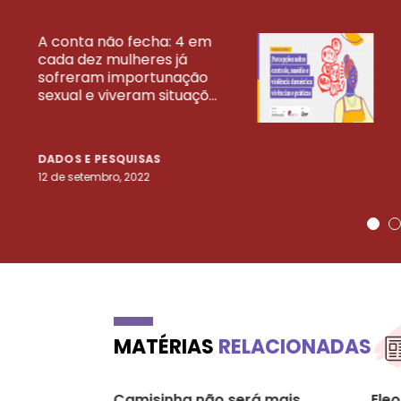
A conta não fecha: 4 em
cada dez mulheres já
VEJA MAIS PESQ
sofreram importunação
sexual e viveram situaçõ...
DADOS E PESQUISAS
12 de setembro, 2022
MATÉRIAS
RELACIONADAS
Camisinha não será mais
Ele