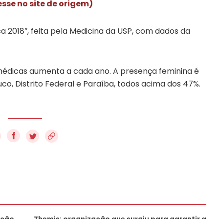
esse no site de origem)
 2018”, feita pela Medicina da USP, com dados da
édicas aumenta a cada ano. A presença feminina é
o, Distrito Federal e Paraíba, todos acima dos 47%.
f
ação
Themis: organização que surgiu para garantir a