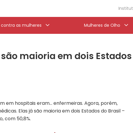
Institu
a contra as mulheres
Mulheres de Olho
 são maioria em dois Estados
m em hospitais eram… enfermeiras. Agora, porém,
s. Elas já são maioria em dois Estados do Brasil –
io, com 50,8%.