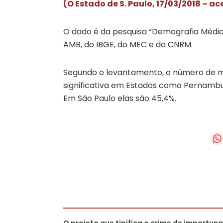
(O Estado de S. Paulo, 17/03/2018 – ac
O dado é da pesquisa “Demografia Médica
AMB, do IBGE, do MEC e da CNRM.
Segundo o levantamento, o número de m
significativa em Estados como Pernambuc
Em São Paulo elas são 45,4%.
O projeto que tipifica o crime de importun