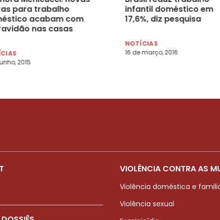
ras para trabalho
infantil doméstico em
éstico acabam com
17,6%, diz pesquisa
ravidão nas casas
NOTÍCIAS
16 de março, 2016
ÍCIAS
junho, 2015
T
VIOLÊNCIA CONTRA AS M
Violência doméstica e famili
Violência sexual
 DOSSIÊS