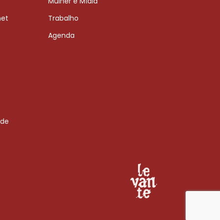
Mulher e Mídia
net
Trabalho
Agenda
 de