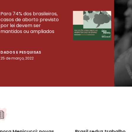
Para 74% dos brasileiros,
30% 
casos de aborto previsto
fora
UISAS
por lei devem ser
mort
mantidos ou ampliados
uma 
tenta
DADOS E PESQUISAS
DADO
25 de março, 2022
23 de
onora Menicucci: novas
Brasil reduz trabalho