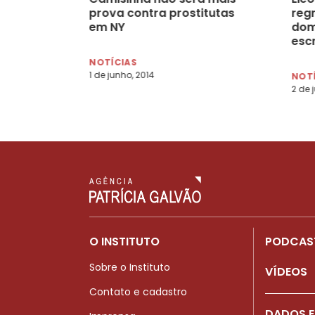
prova contra prostitutas
reg
em NY
dom
esc
NOTÍCIAS
1 de junho, 2014
NOT
2 de 
O INSTITUTO
PODCAS
Sobre o Instituto
VÍDEOS
Contato e cadastro
DADOS E