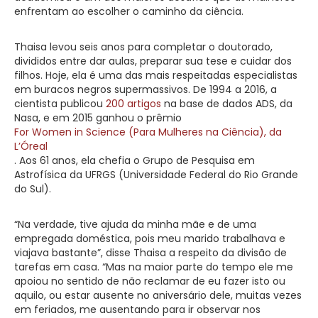
enfrentam ao escolher o caminho da ciência.
Thaisa levou seis anos para completar o doutorado,
divididos entre dar aulas, preparar sua tese e cuidar dos
filhos. Hoje, ela é uma das mais respeitadas especialistas
em buracos negros supermassivos. De 1994 a 2016, a
cientista publicou
200 artigos
na base de dados ADS, da
Nasa, e em 2015 ganhou o prêmio
For Women in Science (Para Mulheres na Ciência), da
L’Óreal
. Aos 61 anos, ela chefia o Grupo de Pesquisa em
Astrofísica da UFRGS (Universidade Federal do Rio Grande
do Sul).
“Na verdade, tive ajuda da minha mãe e de uma
empregada doméstica, pois meu marido trabalhava e
viajava bastante”, disse Thaisa a respeito da divisão de
tarefas em casa. “Mas na maior parte do tempo ele me
apoiou no sentido de não reclamar de eu fazer isto ou
aquilo, ou estar ausente no aniversário dele, muitas vezes
em feriados, me ausentando para ir observar nos