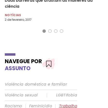
a
Duas barreiras que afastam as mulheres da
Co
ciência
NO
8 d
NOTÍCIAS
2 de fevereiro, 2017
NAVEGUE POR
ASSUNTO
Violência doméstica e familiar
|
Violência sexual
LGBTIfobia
|
|
Racismo
Feminicídio
Trabalho