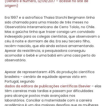
(Gênero e Número, 12/09/2017 – acesse no site de
origem)
Era 1997 e a astrofísica Thaisa Storchi Bergmann tinha
sido chamada para uma missão de três meses no
Observatório Interamericano de Cerro Tololo, no Chile.
Mas a gaúcha tinha que trazer consigo um convidado
indesejado para os colegas cientistas, que observavam o
céu à noite e dormiam de dia. Era seu terceiro filho,
recém-nascido, que ela ainda estava amamentando.
Apesar da resistência, a pesquisadora conseguiu
acomodar o bebê e uma babá em uma casa perto do
observatório.
Apesar de representarem 49% da produção científica
brasileira – cenário de equidade apenas visto em
Portugal, segundo
dados da editora de publicações científicas Elsevier
– elas
têm carreiras mais tardias e passam por dificuldades
para alcançar postos mais avançados nos
laboratórios. Conciliar a maternidade com a carreira
acadêmica é um dos maiores desafios que as mulheres