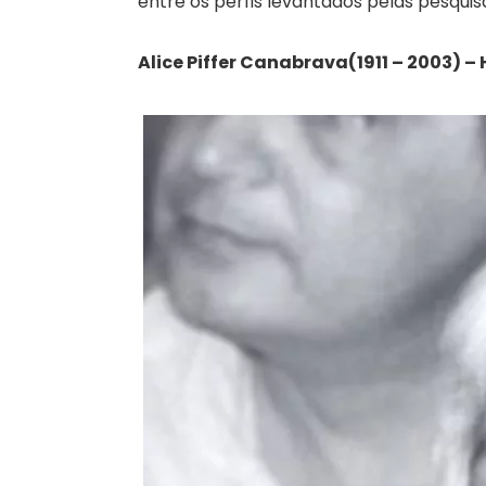
entre os perfis levantados pelas pesqui
Alice Piffer Canabrava(1911 – 2003) –