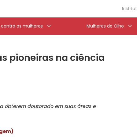
Institu
a contra as mulheres
Mulheres de Olho
as pioneiras na ciência
s a obterem doutorado em suas áreas e
rigem)