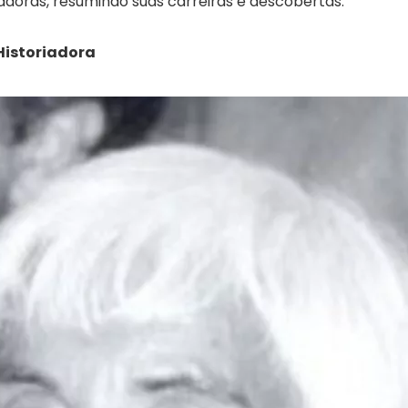
sadoras, resumindo suas carreiras e descobertas.
 Historiadora