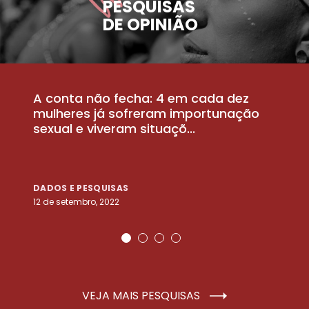
PESQUISAS
DE OPINIÃO
A conta não fecha: 4 em cada dez
P
la
mulheres já sofreram importunação
a
sexual e viveram situaçõ...
m
DADOS E PESQUISAS
D
12 de setembro, 2022
25
VEJA MAIS PESQUISAS