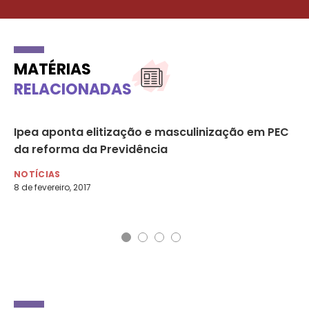
MATÉRIAS
RELACIONADAS
Ipea aponta elitização e masculinização em PEC
Pa
da reforma da Previdência
ho
NOTÍCIAS
NO
8 de fevereiro, 2017
23 