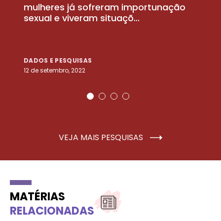
la
mulheres já sofreram importunação
a
sexual e viveram situaçõ...
m
DADOS E PESQUISAS
D
12 de setembro, 2022
25
VEJA MAIS PESQUISAS
MATÉRIAS
RELACIONADAS