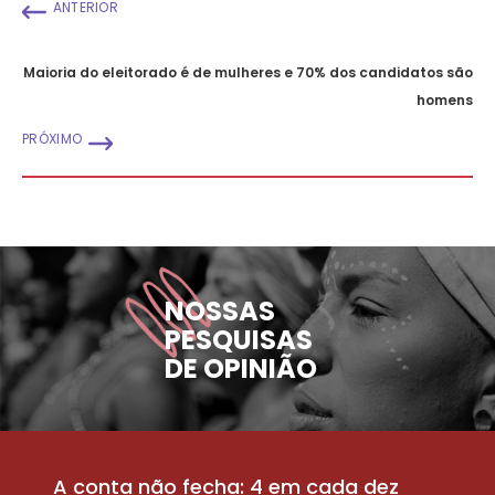
ANTERIOR
Maioria do eleitorado é de mulheres e 70% dos candidatos são
homens
PRÓXIMO
NOSSAS
PESQUISAS
DE OPINIÃO
A conta não fecha: 4 em cada dez
P