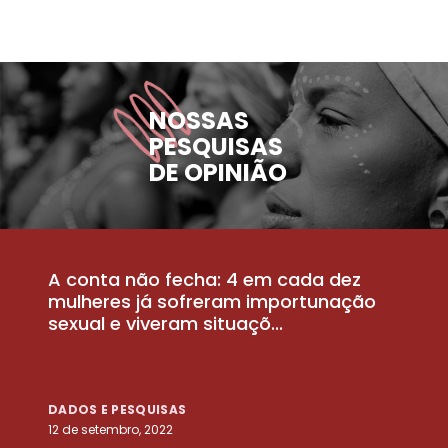
NOSSAS
PESQUISAS
DE OPINIÃO
A conta não fecha: 4 em cada dez
P
la
mulheres já sofreram importunação
a
sexual e viveram situaçõ...
m
DADOS E PESQUISAS
D
12 de setembro, 2022
25