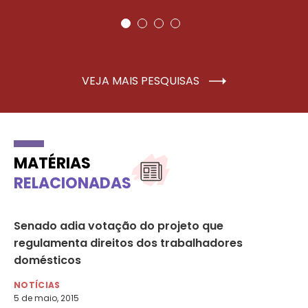
VEJA MAIS PESQUISAS
MATÉRIAS
RELACIONADAS
Senado adia votação do projeto que
Se
regulamenta direitos dos trabalhadores
em
domésticos
NO
6 d
NOTÍCIAS
5 de maio, 2015