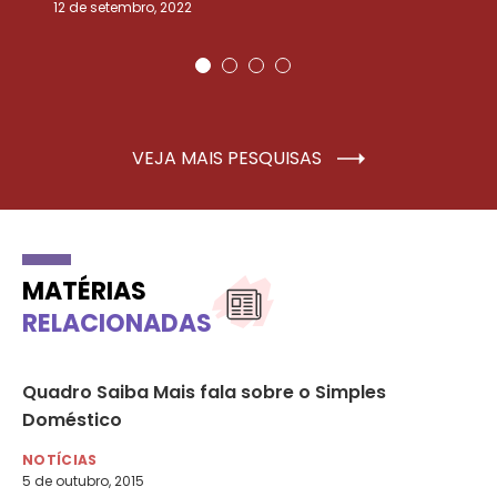
12 de setembro, 2022
25
VEJA MAIS PESQUISAS
MATÉRIAS
RELACIONADAS
Quadro Saiba Mais fala sobre o Simples
Pa
Doméstico
do
NOTÍCIAS
NO
5 de outubro, 2015
3 d