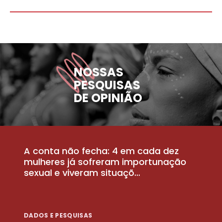
NOSSAS
PESQUISAS
DE OPINIÃO
A conta não fecha: 4 em cada dez
P
la
mulheres já sofreram importunação
a
sexual e viveram situaçõ...
m
DADOS E PESQUISAS
D