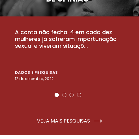
A conta não fecha: 4 em cada dez
P
la
mulheres já sofreram importunação
a
sexual e viveram situaçõ...
m
DADOS E PESQUISAS
D
12 de setembro, 2022
25
VEJA MAIS PESQUISAS