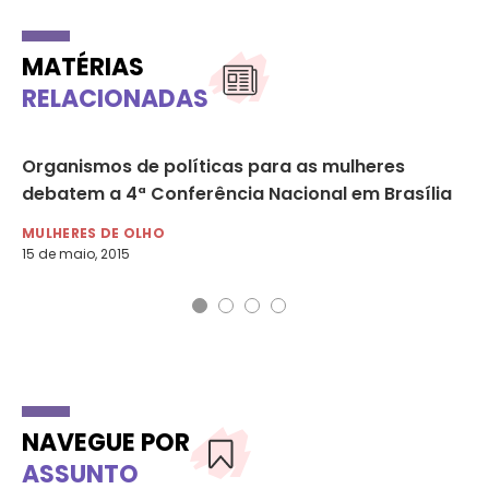
MATÉRIAS
RELACIONADAS
de
Organismos de políticas para as mulheres
Mi
debatem a 4ª Conferência Nacional em Brasília
po
MULHERES DE OLHO
MU
15 de maio, 2015
9 d
NAVEGUE POR
ASSUNTO