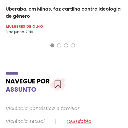
Uberaba, em Minas, faz cartilha contra ideologia
Mi
de gênero
‘o
MULHERES DE OLHO
MU
3 de junho, 2016
6 d
NAVEGUE POR
ASSUNTO
Violência doméstica e familiar
|
Violência sexual
LGBTIfobia