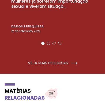
la
mulheres já sofreram importunação
a
sexual e viveram situaçõ...
m
DADOS E PESQUISAS
D
12 de setembro, 2022
25
VEJA MAIS PESQUISAS
MATÉRIAS
RELACIONADAS