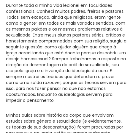
Durante toda a minha vida lecionei em faculdades
confessionais. Conheci muitos padres, freiras e pastores.
Todos, sem exceção, ainda que religiosos, eram “gente
como a gente” em todos os mais variados sentidos, com
as mesmas paixões e os mesmos problemas relativos à
sexualidade. Entre meus alunos pastores sérios, críticos e
honestamente comprometidos com sua religião, surgiu a
seguinte questão: como ajudar alguém que chega à
igreja acreditando que está doente porque descobriu um
desejo homossexual? Sempre trabalhamos a resposta na
direção da desmontagem do ardil da sexualidade, seu
uso pela igreja e a invenção da ideologia da cura. E
sempre mostrei os teóricos que defendiam o prazer
como uma saída razoável, porque as teorias servem para
isso, para nos fazer pensar no que não estamos
acostumados. Enquanto as ideologias servem para
impedir o pensamento.
Minhas aulas sobre história do corpo que envolviam
estudos sobre gênero e sexualidade (e evidentemente,
as teorias de sua desconstrução) foram procuradas por
pessoas que, na igreja, estão querendo realmente