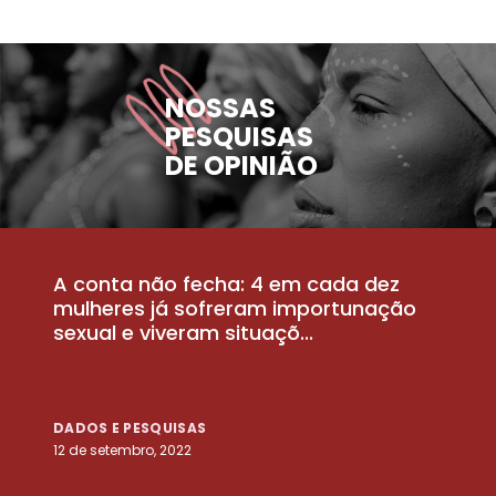
NOSSAS
PESQUISAS
DE OPINIÃO
A conta não fecha: 4 em cada dez
P
la
mulheres já sofreram importunação
a
sexual e viveram situaçõ...
m
DADOS E PESQUISAS
D
12 de setembro, 2022
25