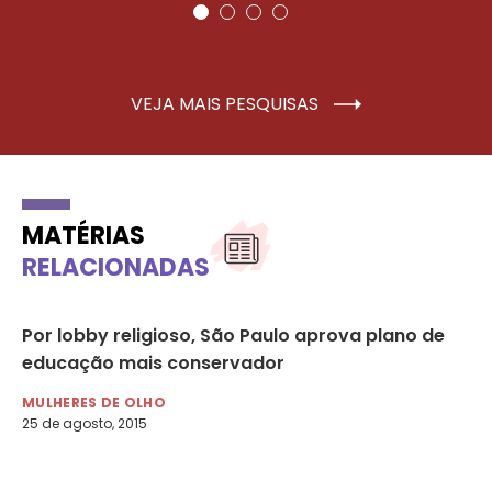
VEJA MAIS PESQUISAS
MATÉRIAS
RELACIONADAS
is
Por lobby religioso, São Paulo aprova plano de
A 
a
educação mais conservador
es
re
MULHERES DE OLHO
25 de agosto, 2015
MU
29 