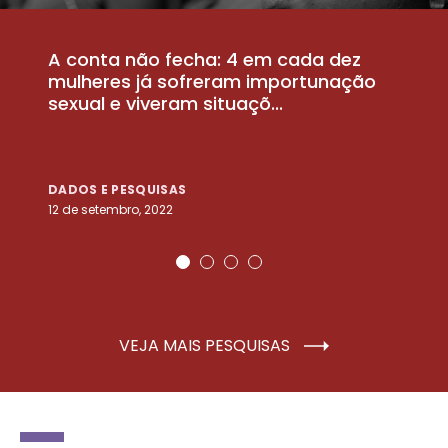
A conta não fecha: 4 em cada dez
P
la
mulheres já sofreram importunação
a
sexual e viveram situaçõ...
m
DADOS E PESQUISAS
D
12 de setembro, 2022
25
VEJA MAIS PESQUISAS