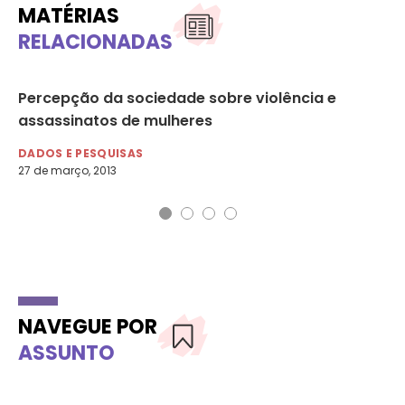
MATÉRIAS
RELACIONADAS
l
Percepção da sociedade sobre violência e
Ja
assassinatos de mulheres
Po
DADOS E PESQUISAS
NO
27 de março, 2013
3 d
NAVEGUE POR
ASSUNTO