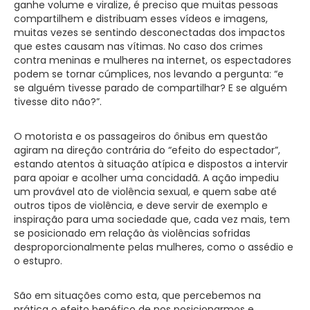
ganhe volume e viralize, é preciso que muitas pessoas
compartilhem e distribuam esses vídeos e imagens,
muitas vezes se sentindo desconectadas dos impactos
que estes causam nas vítimas. No caso dos crimes
contra meninas e mulheres na internet, os espectadores
podem se tornar cúmplices, nos levando a pergunta: “e
se alguém tivesse parado de compartilhar? E se alguém
tivesse dito não?”.
O motorista e os passageiros do ônibus em questão
agiram na direção contrária do “efeito do espectador”,
estando atentos à situação atípica e dispostos a intervir
para apoiar e acolher uma concidadã. A ação impediu
um provável ato de violência sexual, e quem sabe até
outros tipos de violência, e deve servir de exemplo e
inspiração para uma sociedade que, cada vez mais, tem
se posicionado em relação às violências sofridas
desproporcionalmente pelas mulheres, como o assédio e
o estupro.
São em situações como esta, que percebemos na
prática o efeito benéfico de nos posicionarmos e