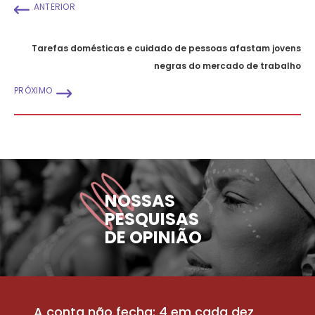
ANTERIOR
Tarefas domésticas e cuidado de pessoas afastam jovens
negras do mercado de trabalho
PRÓXIMO
NOSSAS
PESQUISAS
DE OPINIÃO
A conta não fecha: 4 em cada dez
P