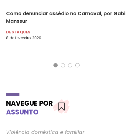
ão
Como denunciar assédio no Carnaval, por Gabi
Nú
Manssur
em
Pa
DESTAQUES
8 de fevereiro, 2020
DE
16 
NAVEGUE POR
ASSUNTO
Violência doméstica e familiar