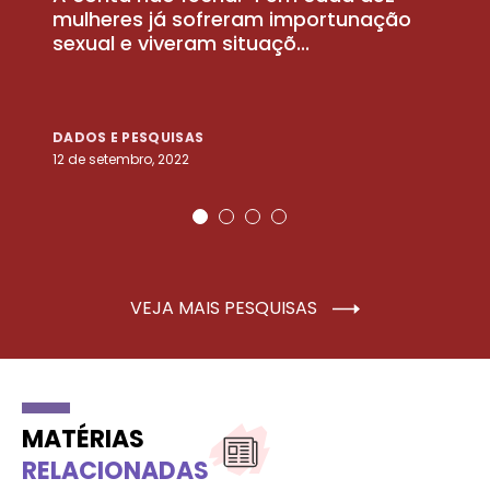
la
mulheres já sofreram importunação
a
sexual e viveram situaçõ...
m
DADOS E PESQUISAS
D
12 de setembro, 2022
25
VEJA MAIS PESQUISAS
MATÉRIAS
RELACIONADAS