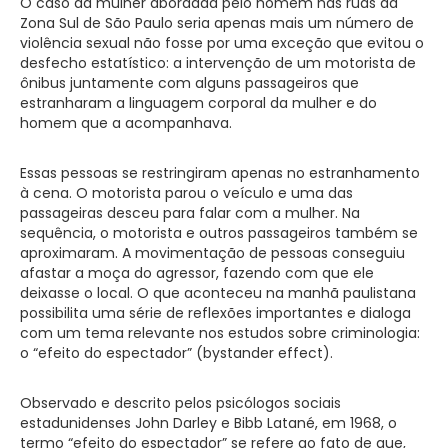
O caso da mulher abordada pelo homem nas ruas da
Zona Sul de São Paulo seria apenas mais um número de
violência sexual não fosse por uma exceção que evitou o
desfecho estatístico: a intervenção de um motorista de
ônibus juntamente com alguns passageiros que
estranharam a linguagem corporal da mulher e do
homem que a acompanhava.
Essas pessoas se restringiram apenas no estranhamento
à cena. O motorista parou o veículo e uma das
passageiras desceu para falar com a mulher. Na
sequência, o motorista e outros passageiros também se
aproximaram. A movimentação de pessoas conseguiu
afastar a moça do agressor, fazendo com que ele
deixasse o local. O que aconteceu na manhã paulistana
possibilita uma série de reflexões importantes e dialoga
com um tema relevante nos estudos sobre criminologia:
o “efeito do espectador” (bystander effect).
Observado e descrito pelos psicólogos sociais
estadunidenses John Darley e Bibb Latané, em 1968, o
termo “efeito do espectador” se refere ao fato de que,