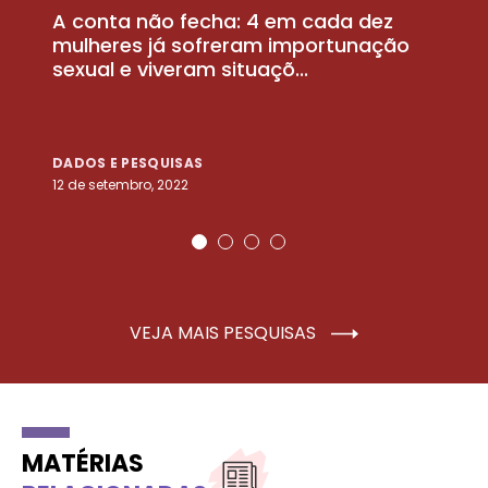
A conta não fecha: 4 em cada dez
P
la
mulheres já sofreram importunação
a
sexual e viveram situaçõ...
m
DADOS E PESQUISAS
D
12 de setembro, 2022
25
VEJA MAIS PESQUISAS
MATÉRIAS