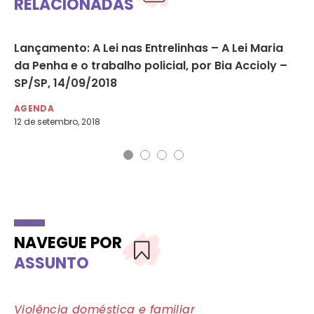
RELACIONADAS
Lançamento: A Lei nas Entrelinhas – A Lei Maria
As
da Penha e o trabalho policial, por Bia Accioly –
em
SP/SP, 14/09/2018
mu
AGENDA
AG
12 de setembro, 2018
7 d
NAVEGUE POR
ASSUNTO
Violência doméstica e familiar