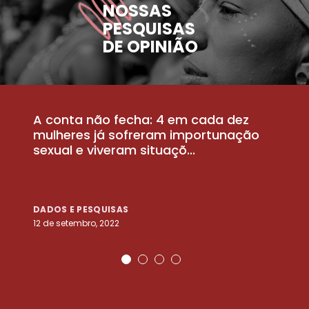
NOSSAS
PESQUISAS
DE OPINIÃO
A conta não fecha: 4 em cada dez
P
la
mulheres já sofreram importunação
a
sexual e viveram situaçõ...
m
DADOS E PESQUISAS
D
12 de setembro, 2022
25