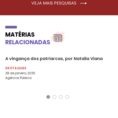
VEJA MAIS PESQUISAS
MATÉRIAS
RELACIONADAS
A vingança dos patriarcas, por Natalia Viana
Go
Co
DESTAQUES
28 de janeiro, 2025
DE
Agência Pública
28 
O 