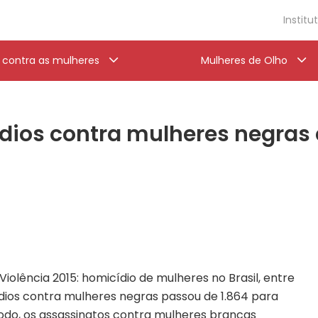
Institu
a contra as mulheres
Mulheres de Olho
ios contra mulheres negras é
olência 2015: homicídio de mulheres no Brasil, entre
dios contra mulheres negras passou de 1.864 para
do, os assassinatos contra mulheres brancas