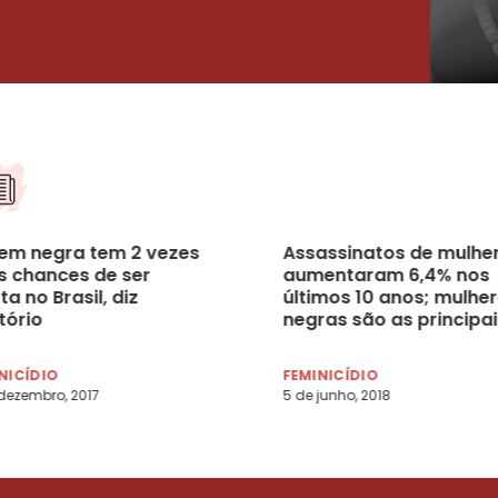
em negra tem 2 vezes
Assassinatos de mulhe
s chances de ser
aumentaram 6,4% nos
a no Brasil, diz
últimos 10 anos; mulhe
tório
negras são as principai
vítimas
NICÍDIO
FEMINICÍDIO
 dezembro, 2017
5 de junho, 2018