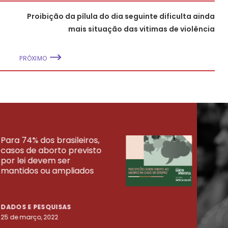
Proibição da pílula do dia seguinte dificulta ainda
mais situação das vitimas de violência
PRÓXIMO
Para 74% dos brasileiros,
30% 
casos de aborto previsto
fora
UISAS
por lei devem ser
mort
mantidos ou ampliados
uma 
tenta
DADOS E PESQUISAS
DADO
25 de março, 2022
23 de