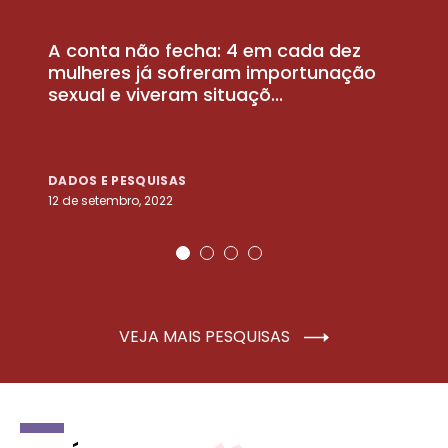
A conta não fecha: 4 em cada dez
P
la
mulheres já sofreram importunação
a
sexual e viveram situaçõ...
m
DADOS E PESQUISAS
D
12 de setembro, 2022
25
VEJA MAIS PESQUISAS