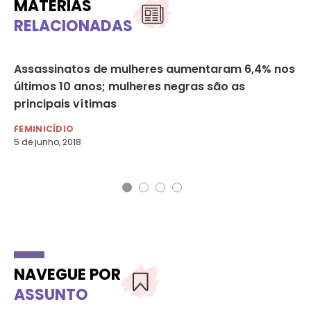
MATÉRIAS
RELACIONADAS
Assassinatos de mulheres aumentaram 6,4% nos
Ca
últimos 10 anos; mulheres negras são as
Co
principais vítimas
Pa
FEMINICÍDIO
DE
5 de junho, 2018
26 
Nom
NAVEGUE POR
ASSUNTO