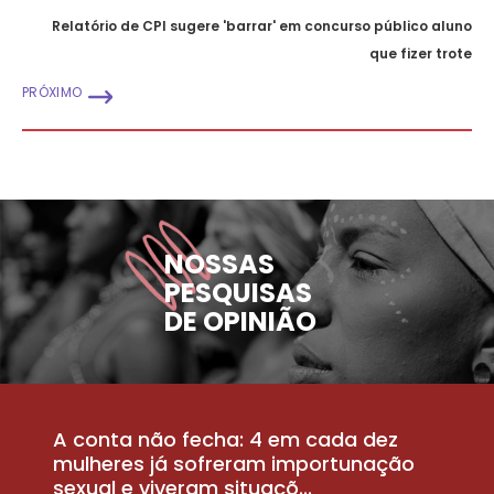
Relatório de CPI sugere 'barrar' em concurso público aluno
que fizer trote
PRÓXIMO
NOSSAS
PESQUISAS
DE OPINIÃO
A conta não fecha: 4 em cada dez
P
la
mulheres já sofreram importunação
a
sexual e viveram situaçõ...
m