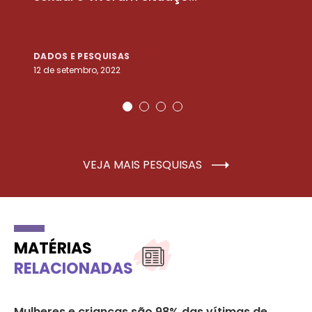
DADOS E PESQUISAS
D
12 de setembro, 2022
25
VEJA MAIS PESQUISAS
MATÉRIAS
RELACIONADAS
Mulheres e crianças são 98% das vítimas de
Ca