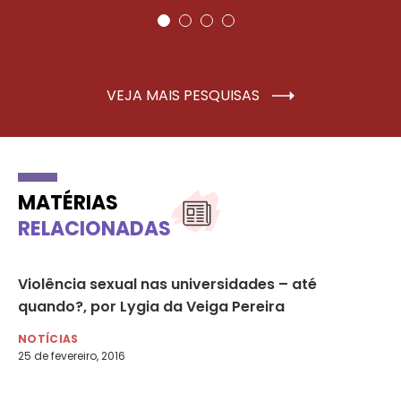
VEJA MAIS PESQUISAS
MATÉRIAS
RELACIONADAS
Violência sexual nas universidades – até
Ca
ina
quando?, por Lygia da Veiga Pereira
SP
NOTÍCIAS
NO
25 de fevereiro, 2016
11 