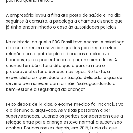
pai, não queria sentar…”
A empresária levou a filha até posto de saúde e, no dia
seguinte à consulta, a psicóloga a chamou dizendo que
já tinha encaminhado o caso às autoridades policiais.
No relatório, ao qual a BBC Brasil teve acesso, a psicóloga
diz que a menina usava brinquedos para reproduzir a
relação com o pai: despia as bonecas e colocava
bonecos, que representariam o pai, em cima delas. A
criança também teria dito que o pai era mau e
procurava afastar o boneco nos jogos. No texto, a
especialista diz que, dada a situação delicada, a guarda
deveria permanecer com a mãe, “salvaguardando o
bem-estar e a segurança da criança”.
Feito depois de 14 dias, o exame médico foi inconclusivo
e a denúncia, arquivada. As visitas passaram a ser
supervisionadas. Quando os peritos consideraram que a
relação entre pai e criança estava normal, a supervisão
acabou. Poucos meses depois, em 2015, Lucia diz que