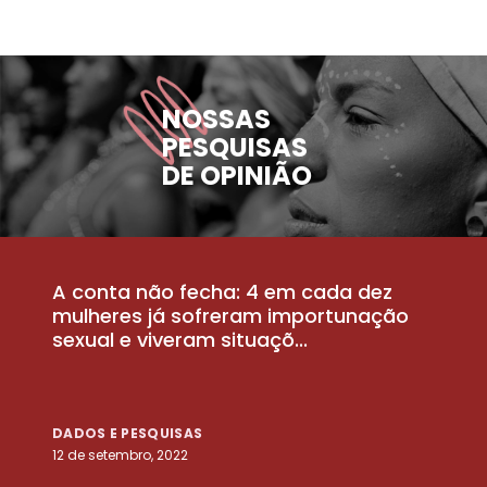
NOSSAS
PESQUISAS
DE OPINIÃO
A conta não fecha: 4 em cada dez
P
la
mulheres já sofreram importunação
a
sexual e viveram situaçõ...
m
DADOS E PESQUISAS
D
12 de setembro, 2022
25