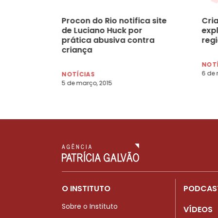
Procon do Rio notifica site
Cri
de Luciano Huck por
exp
prática abusiva contra
reg
criança
NOT
6 de 
NOTÍCIAS
5 de março, 2015
O INSTITUTO
PODCAS
Sobre o Instituto
VÍDEOS