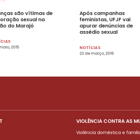
anças são vítimas de
Após campanhas
loração sexual na
feministas, UFJF vai
ião do Marajó
apurar denúncias de
assédio sexual
ÍCIAS
maio, 2015
NOTÍCIAS
23 de março, 2016
T
VIOLÊNCIA CONTRA AS M
Violência doméstica e famili