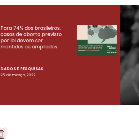
Para 74% dos brasileiros,
30% 
casos de aborto previsto
fora
UISAS
por lei devem ser
mort
mantidos ou ampliados
uma 
tenta
DADOS E PESQUISAS
DADO
25 de março, 2022
23 de