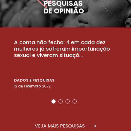
PESQUISAS
DE OPINIÃO
A conta não fecha: 4 em cada dez
P
la
mulheres já sofreram importunação
a
sexual e viveram situaçõ...
m
DADOS E PESQUISAS
D
12 de setembro, 2022
25
VEJA MAIS PESQUISAS