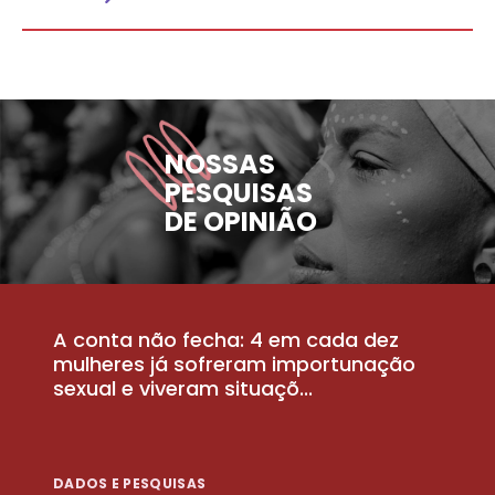
NOSSAS
PESQUISAS
DE OPINIÃO
A conta não fecha: 4 em cada dez
P
la
mulheres já sofreram importunação
a
sexual e viveram situaçõ...
m
DADOS E PESQUISAS
D