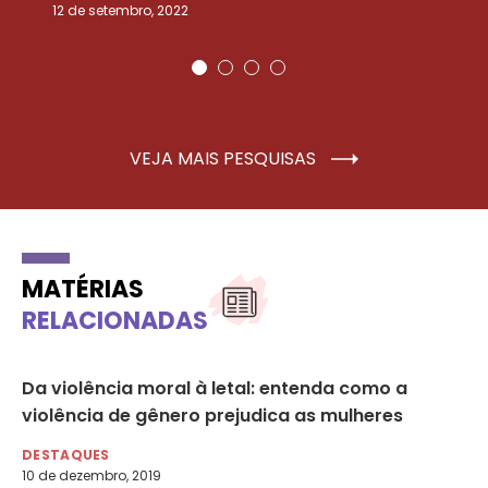
12 de setembro, 2022
25
VEJA MAIS PESQUISAS
MATÉRIAS
RELACIONADAS
Da violência moral à letal: entenda como a
Ca
violência de gênero prejudica as mulheres
Co
Pa
DESTAQUES
10 de dezembro, 2019
DE