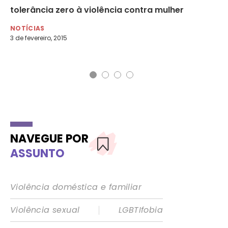
ão
tolerância zero à violência contra mulher
Br
NOTÍCIAS
NO
3 de fevereiro, 2015
25 
NAVEGUE POR
ASSUNTO
Violência doméstica e familiar
|
Violência sexual
LGBTIfobia