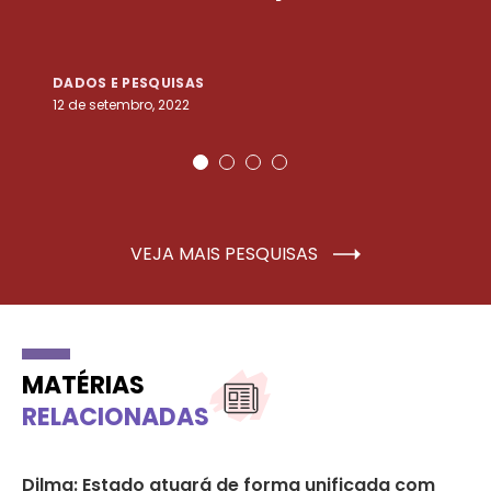
DADOS E PESQUISAS
D
12 de setembro, 2022
25
VEJA MAIS PESQUISAS
MATÉRIAS
RELACIONADAS
Dilma: Estado atuará de forma unificada com
Se