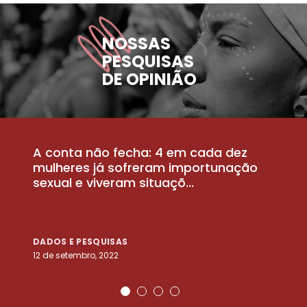
NOSSAS
PESQUISAS
DE OPINIÃO
A conta não fecha: 4 em cada dez
P
la
mulheres já sofreram importunação
a
sexual e viveram situaçõ...
m
DADOS E PESQUISAS
D
12 de setembro, 2022
25