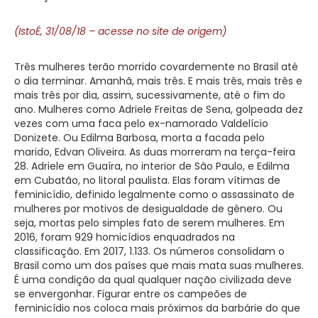
(IstoÉ, 31/08/18 – acesse no site de origem)
Três mulheres terão morrido covardemente no Brasil até
o dia terminar. Amanhã, mais três. E mais três, mais três e
mais três por dia, assim, sucessivamente, até o fim do
ano. Mulheres como Adriele Freitas de Sena, golpeada dez
vezes com uma faca pelo ex-namorado Valdelício
Donizete. Ou Edilma Barbosa, morta a facada pelo
marido, Edvan Oliveira. As duas morreram na terça-feira
28. Adriele em Guaíra, no interior de São Paulo, e Edilma
em Cubatão, no litoral paulista. Elas foram vítimas de
feminicídio, definido legalmente como o assassinato de
mulheres por motivos de desigualdade de gênero. Ou
seja, mortas pelo simples fato de serem mulheres. Em
2016, foram 929 homicídios enquadrados na
classificação. Em 2017, 1.133. Os números consolidam o
Brasil como um dos países que mais mata suas mulheres.
É uma condição da qual qualquer nação civilizada deve
se envergonhar. Figurar entre os campeões de
feminicídio nos coloca mais próximos da barbárie do que