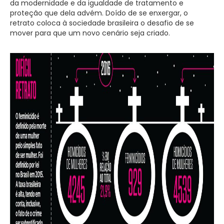
da modernidade e da igualdade de tratamento e
proteção que dela advém. Doído de se enxergar, o
retrato coloca à sociedade brasileira o desafio de se
mover para que um novo cenário seja criado.