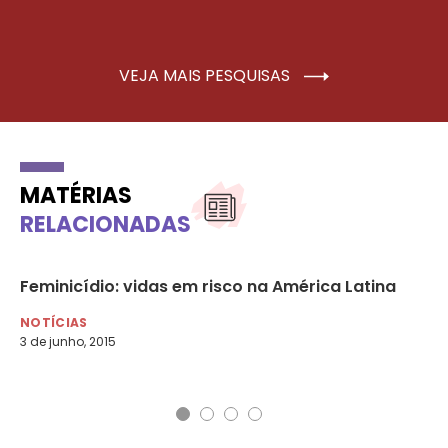
VEJA MAIS PESQUISAS
MATÉRIAS
RELACIONADAS
Feminicídio: vidas em risco na América Latina
Ma
qu
NOTÍCIAS
3 de junho, 2015
NO
25 