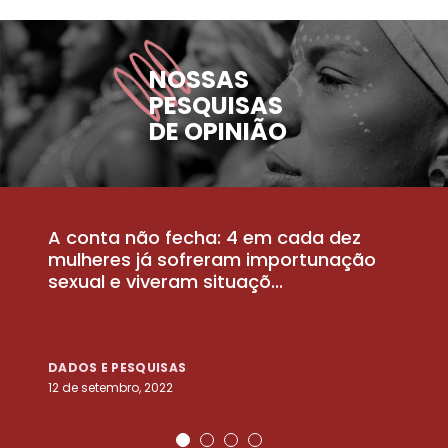
NOSSAS
PESQUISAS
DE OPINIÃO
A conta não fecha: 4 em cada dez
P
la
mulheres já sofreram importunação
a
sexual e viveram situaçõ...
m
DADOS E PESQUISAS
D
12 de setembro, 2022
25