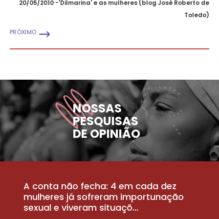
20/05/2010 -'Dilmarina' e as mulheres (blog José Roberto de
Toledo)
PRÓXIMO
NOSSAS
PESQUISAS
DE OPINIÃO
A conta não fecha: 4 em cada dez
P
la
mulheres já sofreram importunação
a
sexual e viveram situaçõ...
m