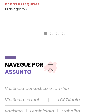
mu
DADOS E PESQUISAS
18 de agosto, 2009
DA
10 
NAVEGUE POR
ASSUNTO
Violência doméstica e familiar
|
Violência sexual
LGBTIfobia
|
|
Racismo
Feminicídio
Trabalho