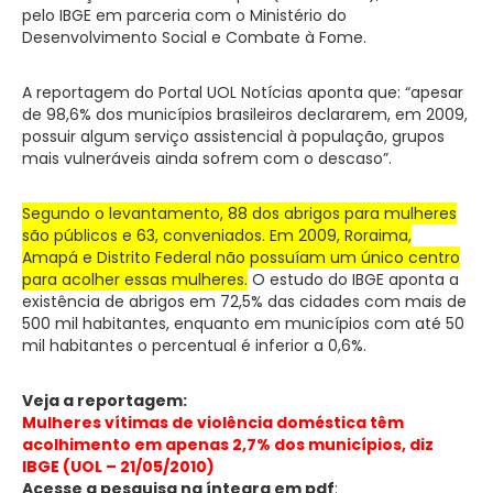
pelo IBGE em parceria com o Ministério do
Desenvolvimento Social e Combate à Fome.
A reportagem do Portal UOL Notícias aponta que: “apesar
de 98,6% dos municípios brasileiros declararem, em 2009,
possuir algum serviço assistencial à população, grupos
mais vulneráveis ainda sofrem com o descaso”.
Segundo o levantamento, 88 dos abrigos para mulheres
são públicos e 63, conveniados.
Em 2009, Roraima,
Amapá e Distrito Federal não possuíam um único centro
para acolher essas mulheres.
O estudo do IBGE aponta a
existência de abrigos em 72,5% das cidades com mais de
500 mil habitantes, enquanto em municípios com até 50
mil habitantes o percentual é inferior a 0,6%.
Veja a reportagem:
Mulheres vítimas de violência doméstica têm
acolhimento em apenas 2,7% dos municípios, diz
IBGE (UOL – 21/05/2010)
Acesse a pesquisa na íntegra em pdf
: