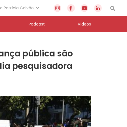
to Patrícia Galvão
Podcast
Vídeos
rança pública são
alia pesquisadora