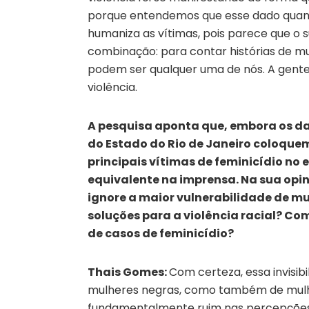
porque entendemos que esse dado quanti
humaniza as vítimas,
pois
parece que o su
combinação: para contar histórias de mu
podem ser qualquer uma de nós. A gente
violência.
A pesquisa aponta que, embora os dad
do Estado do Rio de Janeiro coloque
principais vítimas de feminicídio no
equivalente na imprensa. Na sua opini
ignore a maior vulnerabilidade de m
soluções para a violência racial? Co
de casos de feminicídio?
Thais Gomes:
Com certeza, essa invisib
mulheres negras, como também de mulh
fundamentalmente ruim nas percepções