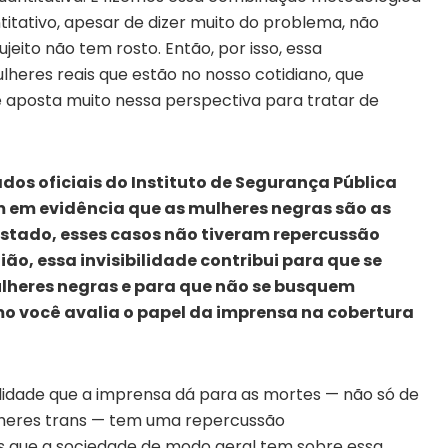
tativo, apesar de dizer muito do problema, não
jeito não tem rosto. Então, por isso, essa
lheres reais que estão no nosso cotidiano, que
 aposta muito nessa perspectiva para tratar de
os oficiais do Instituto de Segurança Pública
m em evidência que as mulheres negras são as
 estado, esses casos não tiveram repercussão
ão, essa invisibilidade contribui para que se
ulheres negras e para que não se busquem
mo você avalia o papel da imprensa na cobertura
ilidade que a imprensa dá para as mortes — não só de
eres trans — tem uma repercussão
 que a sociedade de modo geral tem sobre essa