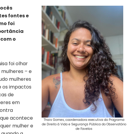
vocês
es fontes e
mo foi
mportância
 com o
sa foi olhar
s mulheres – e
udo mulheres
 e os impactos
cas de
heres em
contra
 que acontece
Thais Gomes, coordenadora executiva do Programa
de Direito à Vida e Segurança Pública do Observatório
lquer mulher e
de Favelas
, quando a