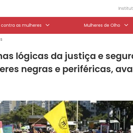
Institu
a contra as mulheres
Mulheres de Olho
AS
nas lógicas da justiça e segu
eres negras e periféricas, av