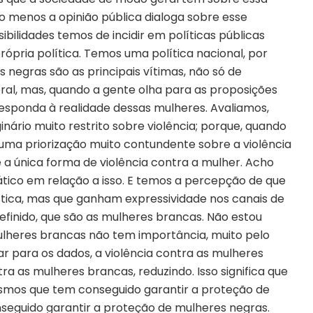
o menos a opinião pública dialoga sobre esse
ibilidades temos de incidir em políticas públicas
 própria política. Temos uma política nacional, por
negras são as principais vítimas, não só de
eral, mas, quando a gente olha para as proposições
responda à realidade dessas mulheres. Avaliamos,
ginário muito restrito sobre violência; porque, quando
uma priorização muito contundente sobre a violência
 a única forma de violência contra a mulher. Acho
co em relação a isso.
E temos a percepção de que
tica, mas qu
e ganham expressividade nos canais de
efinido, que são as mulheres brancas. Não estou
ulheres brancas não tem importância, muito pelo
har para os dados, a violência contra as mulheres
ra as mulheres brancas, reduzindo. Isso significa que
smos que tem conseguido garantir a proteção de
eguido garantir a proteção de mulheres negras.