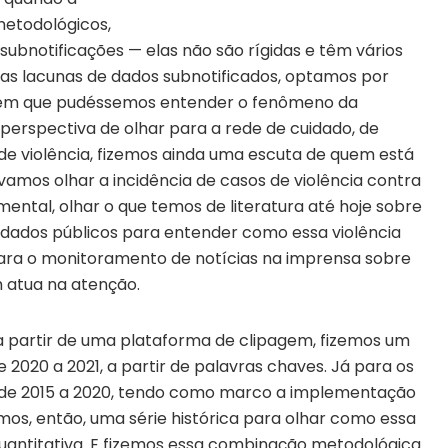
metodológicos,
subnotificações — elas não são rígidas e têm vários
sas lacunas de dados subnotificados, optamos por
em que pudéssemos entender o fenômeno da
rspectiva de olhar para a rede de cuidado, de
de violência, fizemos ainda uma escuta de quem está
 vamos olhar a incidência de casos de violência contra
ental, olhar o que temos de literatura até hoje sobre
s dados públicos para entender como essa violência
para o monitoramento de notícias na imprensa sobre
m atua
na atenção
.
a partir de uma plataforma de clipagem, fizemos um
020 a 2021, a partir de palavras chaves. Já para os
 de 2015 a 2020, tendo como marco a implementação
ímos, então, uma série histórica para olhar como essa
quantitativa. E fizemos essa combinação metodológica