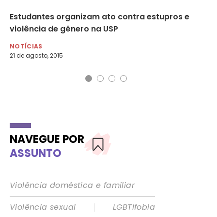
r
Estudantes organizam ato contra estupros e
Re
violência de gênero na USP
Fa
NOTÍCIAS
NO
21 de agosto, 2015
21 
NAVEGUE POR
ASSUNTO
Violência doméstica e familiar
|
Violência sexual
LGBTIfobia