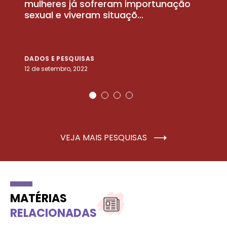
la
mulheres já sofreram importunação
a
sexual e viveram situaçõ...
m
DADOS E PESQUISAS
D
12 de setembro, 2022
25
VEJA MAIS PESQUISAS
MATÉRIAS
RELACIONADAS