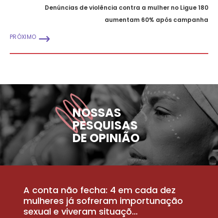
Denúncias de violência contra a mulher no Ligue 180
aumentam 60% após campanha
PRÓXIMO
NOSSAS
PESQUISAS
DE OPINIÃO
A conta não fecha: 4 em cada dez
P
la
mulheres já sofreram importunação
a
sexual e viveram situaçõ...
m