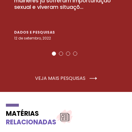
la
mulheres já sofreram importunação
a
sexual e viveram situaçõ...
m
DADOS E PESQUISAS
D
12 de setembro, 2022
25
VEJA MAIS PESQUISAS
MATÉRIAS
RELACIONADAS