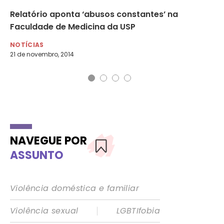
Relatório aponta ‘abusos constantes’ na
De
Faculdade de Medicina da USP
se
NOTÍCIAS
NO
21 de novembro, 2014
10 
NAVEGUE POR
ASSUNTO
Violência doméstica e familiar
|
Violência sexual
LGBTIfobia