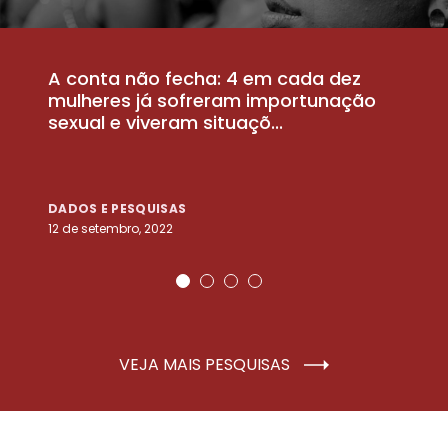
A conta não fecha: 4 em cada dez
P
la
mulheres já sofreram importunação
a
sexual e viveram situaçõ...
m
DADOS E PESQUISAS
D
12 de setembro, 2022
25
VEJA MAIS PESQUISAS