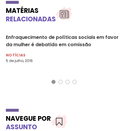
MATÉRIAS
RELACIONADAS
à
Enfraquecimento de políticas sociais em favor
‘F
da mulher é debatido em comissão
re
NOTÍCIAS
NO
5 de julho, 2016
6 d
NAVEGUE POR
ASSUNTO