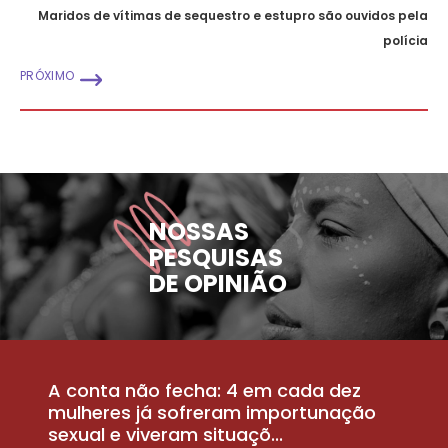
Maridos de vítimas de sequestro e estupro são ouvidos pela
polícia
PRÓXIMO
NOSSAS
PESQUISAS
DE OPINIÃO
A conta não fecha: 4 em cada dez
P
la
mulheres já sofreram importunação
a
sexual e viveram situaçõ...
m