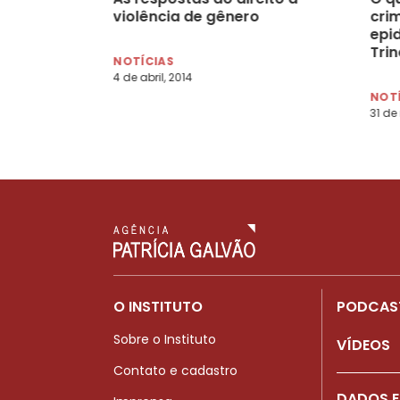
violência de gênero
cri
epid
Tri
NOTÍCIAS
4 de abril, 2014
NOT
31 de
O INSTITUTO
PODCAS
Sobre o Instituto
VÍDEOS
Contato e cadastro
DADOS E