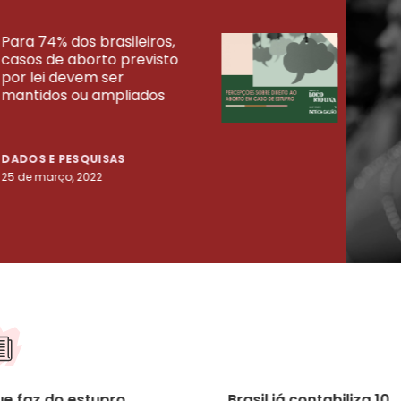
Para 74% dos brasileiros,
30% 
casos de aborto previsto
fora
UISAS
por lei devem ser
mort
mantidos ou ampliados
uma 
tenta
DADOS E PESQUISAS
DADO
25 de março, 2022
23 de
ue faz do estupro
Brasil já contabiliza 10