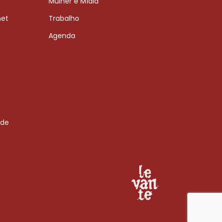
Mulher e Mídia
net
Trabalho
Agenda
 de