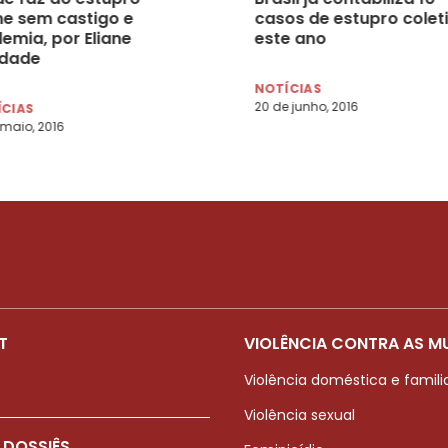
me sem castigo e
casos de estupro colet
emia, por Eliane
este ano
ndade
NOTÍCIAS
20 de junho, 2016
ÍCIAS
 maio, 2016
T
VIOLÊNCIA CONTRA AS M
Violência doméstica e famili
Violência sexual
 DOSSIÊS