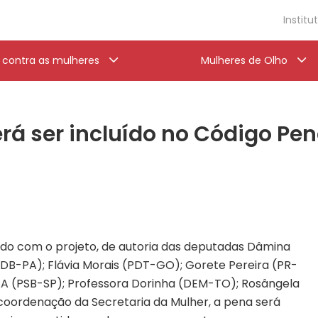
Institu
a contra as mulheres
Mulheres de Olho
erá ser incluído no Código Pen
do com o projeto,
de autoria das deputadas Dâmina
DB-PA); Flávia Morais (PDT-GO); Gorete Pereira (PR-
A (PSB-SP); Professora Dorinha (DEM-TO); Rosângela
coordenação da Secretaria da Mulher,
a pena será