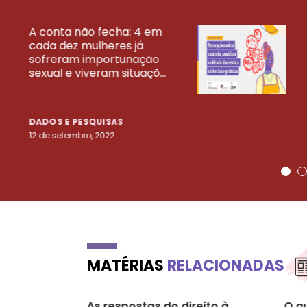
A conta não fecha: 4 em
cada dez mulheres já
VEJA MAIS PESQ
sofreram importunação
sexual e viveram situaçõ...
DADOS E PESQUISAS
12 de setembro, 2022
MATÉRIAS
RELACIONADAS
As respostas do direito à
O q