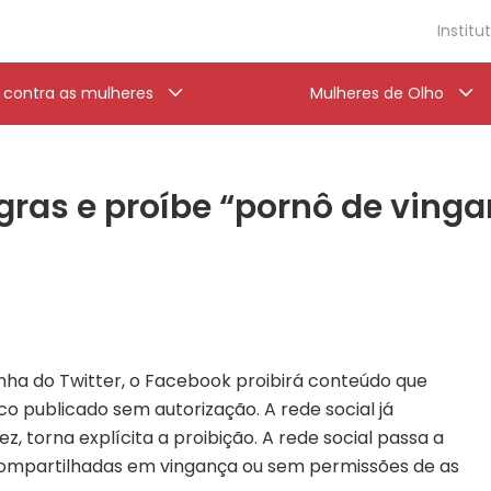
Institu
a contra as mulheres
Mulheres de Olho
gras e proíbe “pornô de ving
inha do Twitter, o Facebook proibirá conteúdo que
o publicado sem autorização. A rede social já
z, torna explícita a proibição. A rede social passa a
compartilhadas em vingança ou sem permissões de as