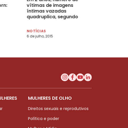
rn:
vítimas de imagens
íntimas vazadas
quadruplica, segundo
pesquisa
NOTÍCIAS
6 de julho, 2015
ULHERES
MULHERES DE OLHO
ar
Direitos sexuais e reprodutivos
Política e poder