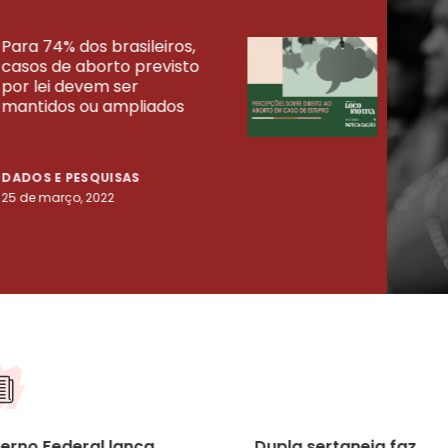
Para 74% dos brasileiros,
30% 
casos de aborto previsto
fora
UISAS
por lei devem ser
mort
mantidos ou ampliados
uma 
tenta
DADOS E PESQUISAS
DADO
25 de março, 2022
23 de
erno Federal lança
Dupla sertaneja faz