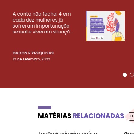
A conta não fecha: 4 em
cada dez mulheres já
VEJA MAIS PESQ
sofreram importunação
sexual e viveram situaçõ...
DADOS E PESQUISAS
12 de setembro, 2022
MATÉRIAS
RELACIONADAS
Japão é primeiro país a
Gov