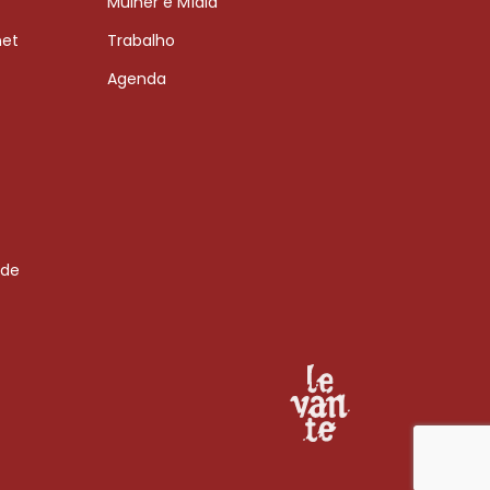
Mulher e Mídia
net
Trabalho
Agenda
 de