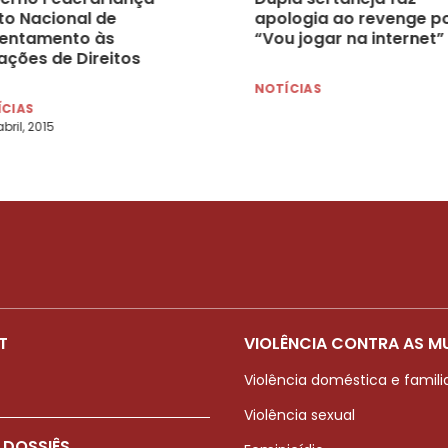
to Nacional de
apologia ao revenge po
rentamento às
“Vou jogar na internet”
ações de Direitos
anos na internet
NOTÍCIAS
ÍCIAS
bril, 2015
T
VIOLÊNCIA CONTRA AS M
Violência doméstica e famili
Violência sexual
 DOSSIÊS