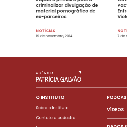
criminalizar divulgação de
Pac
material pornográfico de
Enf
ex-parceiros
Viol
Hum
NOTÍCIAS
NOT
19 de novembro, 2014
7 de a
O INSTITUTO
PODCAS
Sobre o Instituto
VÍDEOS
Contato e cadastro
DADOS E