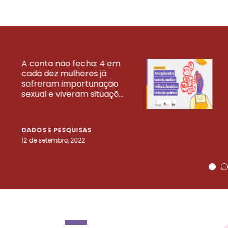
A conta não fecha: 4 em
cada dez mulheres já
VEJA MAIS PESQ
sofreram importunação
sexual e viveram situaçõ...
DADOS E PESQUISAS
12 de setembro, 2022