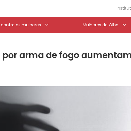
Institu
a contra as mulheres
Mulheres de Olho
o por arma de fogo aumentam