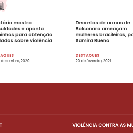
atório mostra
Decretos de armas de
iculdades e aponta
Bolsonaro ameaçam
inhos para obtenção
mulheres brasileiras, p
dados sobre violência
Samira Bueno
tra a mulher
TAQUES
DESTAQUES
 dezembro, 2020
20 de fevereiro, 2021
T
VIOLÊNCIA CONTRA AS M