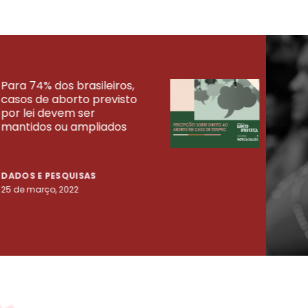
Para 74% dos brasileiros,
30% 
casos de aborto previsto
fora
UISAS
por lei devem ser
mort
mantidos ou ampliados
uma 
tenta
DADOS E PESQUISAS
DADO
25 de março, 2022
23 de