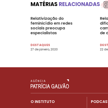
MATÉRIAS
RELACIONADAS
Relativização do
Rel
feminicídio em redes
dif
sociais preocupa
cam
especialistas
de 
con
DESTAQUES
DES
27 de janeiro, 2020
22 de
O INSTITUTO
PODCAS